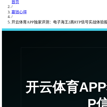
首页
/
赢钱心得
/
开云体育APP独家评测：电子海王2高RTP信号实战体验