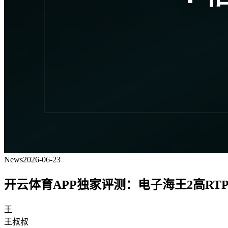
News
2026-06-23
开云体育APP独家评测：电子海王2高RT
王
王叔叔