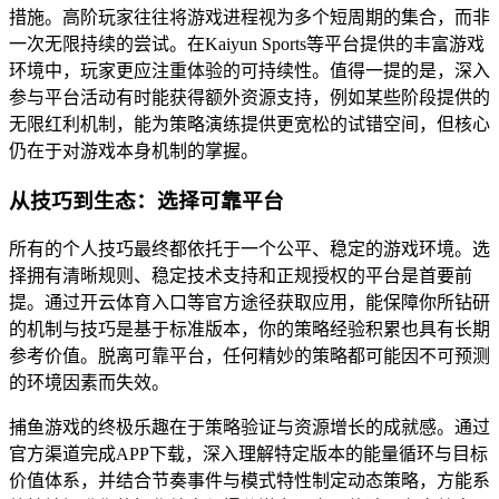
措施。高阶玩家往往将游戏进程视为多个短周期的集合，而非
一次无限持续的尝试。在Kaiyun Sports等平台提供的丰富游戏
环境中，玩家更应注重体验的可持续性。值得一提的是，深入
参与平台活动有时能获得额外资源支持，例如某些阶段提供的
无限红利机制，能为策略演练提供更宽松的试错空间，但核心
仍在于对游戏本身机制的掌握。
从技巧到生态：选择可靠平台
所有的个人技巧最终都依托于一个公平、稳定的游戏环境。选
择拥有清晰规则、稳定技术支持和正规授权的平台是首要前
提。通过开云体育入口等官方途径获取应用，能保障你所钻研
的机制与技巧是基于标准版本，你的策略经验积累也具有长期
参考价值。脱离可靠平台，任何精妙的策略都可能因不可预测
的环境因素而失效。
捕鱼游戏的终极乐趣在于策略验证与资源增长的成就感。通过
官方渠道完成APP下载，深入理解特定版本的能量循环与目标
价值体系，并结合节奏事件与模式特性制定动态策略，方能系