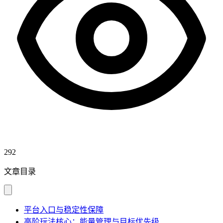
292
文章目录
平台入口与稳定性保障
高阶玩法核心：能量管理与目标优先级