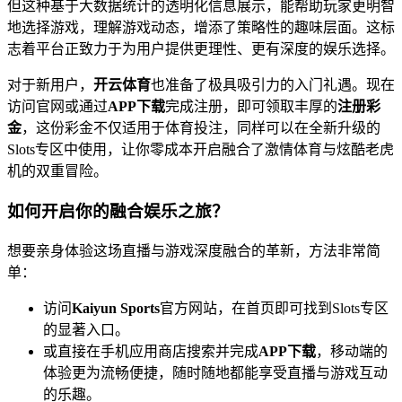
但这种基于大数据统计的透明化信息展示，能帮助玩家更明智
地选择游戏，理解游戏动态，增添了策略性的趣味层面。这标
志着平台正致力于为用户提供更理性、更有深度的娱乐选择。
对于新用户，
开云体育
也准备了极具吸引力的入门礼遇。现在
访问官网或通过
APP下载
完成注册，即可领取丰厚的
注册彩
金
，这份彩金不仅适用于体育投注，同样可以在全新升级的
Slots专区中使用，让你零成本开启融合了激情体育与炫酷老虎
机的双重冒险。
如何开启你的融合娱乐之旅？
想要亲身体验这场直播与游戏深度融合的革新，方法非常简
单：
访问
Kaiyun Sports
官方网站，在首页即可找到Slots专区
的显著入口。
或直接在手机应用商店搜索并完成
APP下载
，移动端的
体验更为流畅便捷，随时随地都能享受直播与游戏互动
的乐趣。