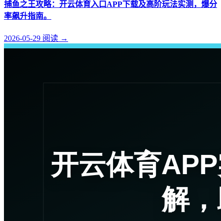
捕鱼之王攻略：开云体育入口APP下载及高阶玩法实测，爆分
率飙升指南。
2026-05-29
阅读
→