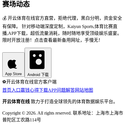
赛场动态
💰 开云体育在线官方直营，拒绝代理，黑白分明，资金安全
有保障。 针对移动端深度定制，Kaiyun Sports,体育比赛直
播,APP下载，超低流量消耗，随时随地享受顶级娱乐盛宴。
限时开放注册！点击查看最新备用网址，手慢无！
App Store
Android 下载
⚽️
开云体育在线
官方客户端
首页入口
赢钱心得
下载APP
问题解答
网站地图
开云体育在线
致力于打造全球领先的体育数据娱乐平台。
Copyright © 2026. All rights reserved. 联系地址：上海市上海市
普陀区工农路114号