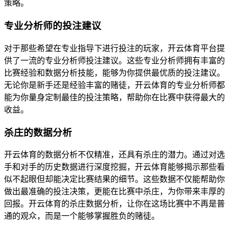
策略。
专业分析师的投注建议
对于那些希望在专业指导下进行投注的玩家，开云体育平台提
供了一流的专业分析师投注建议。这些专业分析师拥有丰富的
比赛经验和数据分析技能，能够为你提供最优质的投注建议。
无论你是新手还是经验丰富的赌徒，开云体育的专业分析师都
能为你量身定制最佳的投注策略，帮助你在比赛中获得最大的
收益。
杀庄的数据分析
开云体育的数据分析不仅精准，还具有杀庄的潜力。通过对选
手和对手的历史数据进行深度挖掘，开云体育能够揭示那些看
似不起眼但却能决定比赛结果的细节。这些数据不仅能帮助你
做出最准确的投注决策，更能在比赛中杀庄，为你带来丰厚的
回报。开云体育的杀庄数据分析，让你在这场比赛中不再是普
通的观众，而是一个能够掌握胜负的赌徒。