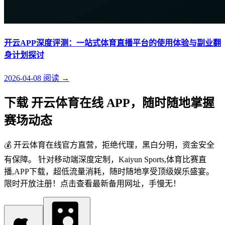
开云APP深度评测：一站式体育直播平台的使用体验与副业翻
身计划探讨
2026-04-08
阅读
→
下载 开云体育在线 APP，随时随地掌握
赛场动态
💰 开云体育在线官方直营，拒绝代理，黑白分明，资金安全
有保障。 针对移动端深度定制，Kaiyun Sports,体育比赛直
播,APP下载，超低流量消耗，随时随地享受顶级娱乐盛宴。
限时开放注册！点击查看最新备用网址，手慢无！