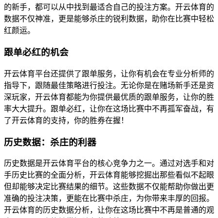
的新手，都可以从中找到最适合自己的投注方案。开云体育的
数据不仅神准，更是能够杀庄的锐利数据，助你在比赛中轻松
红颜运。
跟单必红的机会
开云体育平台还提供了跟单服务，让你有机会在专业分析师的
指导下，跟随最佳策略进行投注。无论你是在赌场新手还是资
深玩家，开云体育都能为你提供最优质的跟单服务，让你的胜
率大大提升。跟单必红，让你在这场比赛中不再孤军奋战，有
了开云体育的支持，你的胜券在握！
历史数据：杀庄的利器
历史数据是开云体育平台的核心竞争力之一。通过对选手和对
手历史比赛的全面分析，开云体育能够挖掘出那些看似不起眼
但却能够决定比赛结果的细节。这些数据不仅能帮助你做出更
准确的投注决策，更能在比赛中杀庄，为你带来丰厚的回报。
开云体育的历史数据分析，让你在这场比赛中不再是普通的观