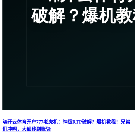
🚀开云体育开户777老虎机：神级RTP破解？爆机教程！兄弟
们冲啊，大额秒到账🚀