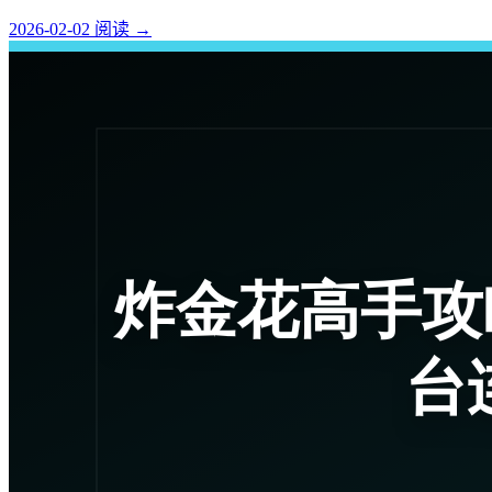
2026-02-02
阅读
→