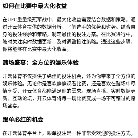
如何在比赛中最大化收益
在UFC重量级冠军战中，最大化收益需要结合数据和策略。通
过开云体育提供的数据分析，了解选手的优势和劣势。结合自
身的投注经验和策略，制定最佳的投注方案。在比赛进行中，
随时关注实时数据更新，及时调整投注策略。通过这些步骤，
你将能够在比赛中最大化收益。
赌场盛宴：全方位的娱乐体验
开云体育不仅提供了绝佳的投注机会，还为你带来了全方位的
娱乐体验。无论你是喜欢静静观看比赛，还是喜欢在赌场中尽
情享受，开云体育都能满足你的需求。现场直播、实时数据更
新、互动论坛，开云体育将每一场比赛变成一场不可错过的赌
场盛宴。
跟单必红的机会
在开云体育平台上，跟单投注是一种非常受欢迎的投注方式。