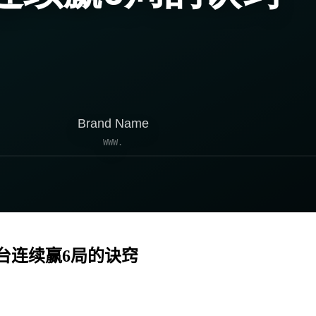
台连续赢6局的诀窍