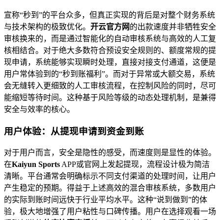
宣称“秒到”的平台众多，但真正实现的背后是对整个财务系统
与技术架构的极致优化。
开云官方网
的出款速度并非牺牲安全
审核换来的，而是通过智能化的自动审核系统与高效的人工复
核相结合。对于绝大多数符合预设安全规则的、额度常规的提
现申请，系统能够实现瞬时处理，直接对接支付通道，这便是
用户常体验到的“秒到账福利”。而对于异常或大额交易，系统
会无缝转入更细致的人工审核流程，在控制风险的同时，尽可
能缩短等待时间。这种基于风险等级的动态处理机制，是兼得
安全与效率的核心。
用户体验：从提现申请到资金到账
对于用户而言，安全是隐性的感受，而速度则是显性的体验。
在
Kaiyun Sports
APP或官网上发起提现，流程设计极为简洁
清晰。平台通常会明确标示不同支付渠道的处理时间，让用户
产生稳定的预期。得益于上述高效的混合审核系统，多数用户
的实际到账时间远快于行业平均水平。这种“说到做到”的体
验，极大地增强了用户粘性与口碑传播。用户在选择观看一场