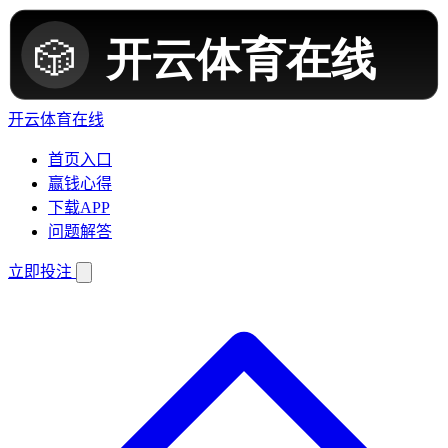
开云体育在线
首页入口
赢钱心得
下载APP
问题解答
立即投注