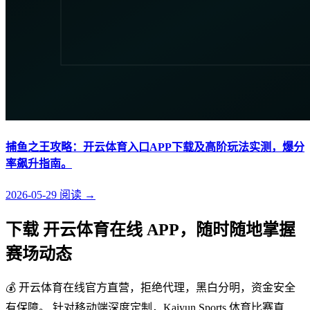
捕鱼之王攻略：开云体育入口APP下载及高阶玩法实测，爆分
率飙升指南。
2026-05-29
阅读
→
下载 开云体育在线 APP，随时随地掌握
赛场动态
💰 开云体育在线官方直营，拒绝代理，黑白分明，资金安全
有保障。 针对移动端深度定制，Kaiyun Sports,体育比赛直