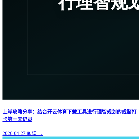
上岸攻略分享：结合开云体育下载工具进行理智规划的戒赌打
卡第一天记录
2026-04-27
阅读
→