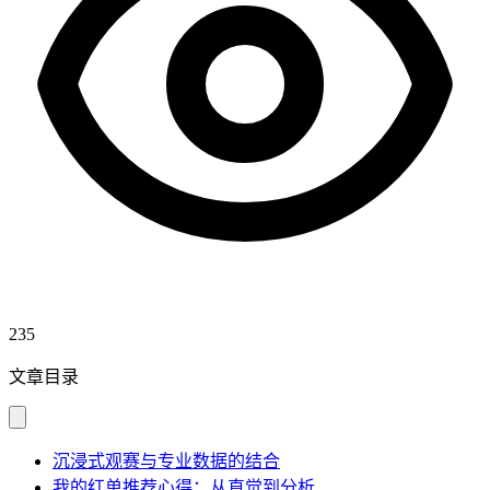
235
文章目录
沉浸式观赛与专业数据的结合
我的红单推荐心得：从直觉到分析