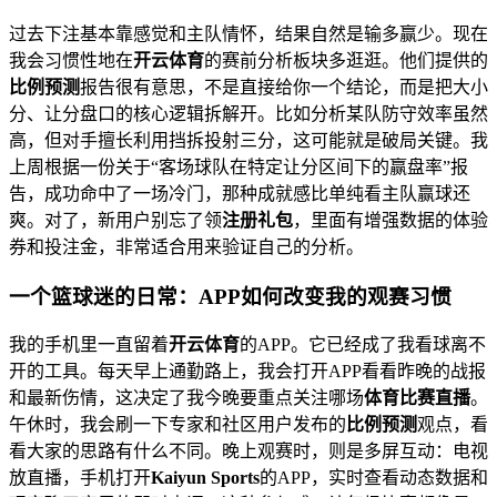
过去下注基本靠感觉和主队情怀，结果自然是输多赢少。现在
我会习惯性地在
开云体育
的赛前分析板块多逛逛。他们提供的
比例预测
报告很有意思，不是直接给你一个结论，而是把大小
分、让分盘口的核心逻辑拆解开。比如分析某队防守效率虽然
高，但对手擅长利用挡拆投射三分，这可能就是破局关键。我
上周根据一份关于“客场球队在特定让分区间下的赢盘率”报
告，成功命中了一场冷门，那种成就感比单纯看主队赢球还
爽。对了，新用户别忘了领
注册礼包
，里面有增强数据的体验
券和投注金，非常适合用来验证自己的分析。
一个篮球迷的日常：APP如何改变我的观赛习惯
我的手机里一直留着
开云体育
的APP。它已经成了我看球离不
开的工具。每天早上通勤路上，我会打开APP看看昨晚的战报
和最新伤情，这决定了我今晚要重点关注哪场
体育比赛直播
。
午休时，我会刷一下专家和社区用户发布的
比例预测
观点，看
看大家的思路有什么不同。晚上观赛时，则是多屏互动：电视
放直播，手机打开
Kaiyun Sports
的APP，实时查看动态数据和