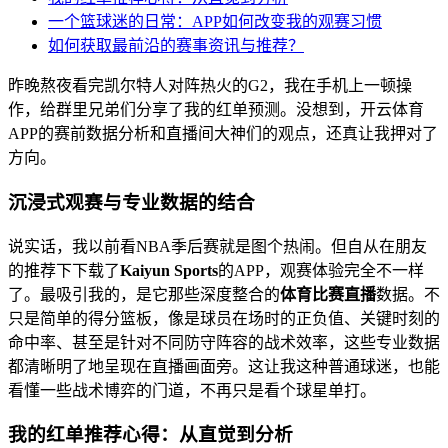
一个篮球迷的日常：APP如何改变我的观赛习惯
如何获取最前沿的赛事资讯与推荐？
昨晚熬夜看完凯尔特人对阵热火的G2，我在手机上一顿操
作，给群里兄弟们分享了我的红单预测。没想到，开云体育
APP的赛前数据分析和直播间大神们的观点，还真让我押对了
方向。
沉浸式观赛与专业数据的结合
说实话，我以前看NBA季后赛就是图个热闹。但自从在朋友
的推荐下下载了
Kaiyun Sports
的APP，观赛体验完全不一样
了。最吸引我的，是它那些深度整合的
体育比赛直播
数据。不
只是简单的得分篮板，像是球员在场时的正负值、关键时刻的
命中率、甚至是针对不同防守阵容的战术效率，这些专业数据
都清晰明了地呈现在直播画面旁。这让我这种普通球迷，也能
看懂一些战术博弈的门道，不再只是看个球星单打。
我的红单推荐心得：从直觉到分析