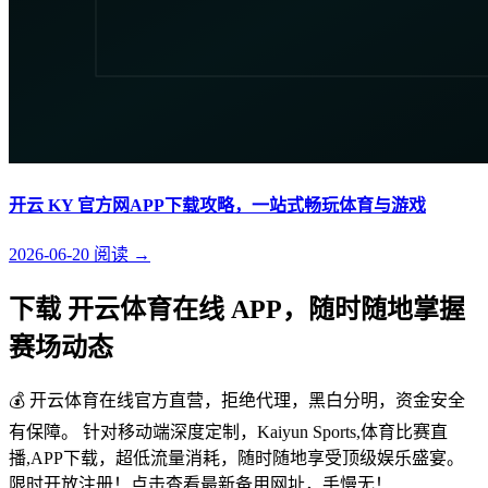
开云 KY 官方网APP下载攻略，一站式畅玩体育与游戏
2026-06-20
阅读
→
下载 开云体育在线 APP，随时随地掌握
赛场动态
💰 开云体育在线官方直营，拒绝代理，黑白分明，资金安全
有保障。 针对移动端深度定制，Kaiyun Sports,体育比赛直
播,APP下载，超低流量消耗，随时随地享受顶级娱乐盛宴。
限时开放注册！点击查看最新备用网址，手慢无！