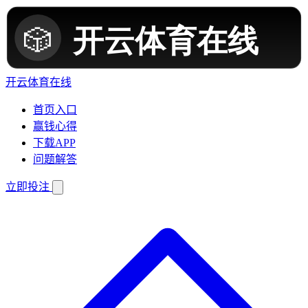
开云体育在线
首页入口
赢钱心得
下载APP
问题解答
立即投注