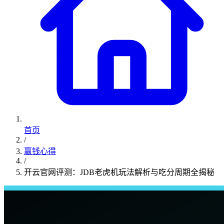
首页
/
赢钱心得
/
开云官网评测：JDB老虎机玩法解析与吃分周期全揭秘