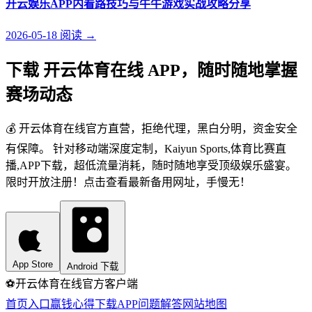
开云娱乐APP内看路技巧与牛牛游戏实战攻略分享
2026-05-18
阅读
→
下载 开云体育在线 APP，随时随地掌握
赛场动态
💰 开云体育在线官方直营，拒绝代理，黑白分明，资金安全
有保障。 针对移动端深度定制，Kaiyun Sports,体育比赛直
播,APP下载，超低流量消耗，随时随地享受顶级娱乐盛宴。
限时开放注册！点击查看最新备用网址，手慢无！
App Store
Android 下载
⚽️
开云体育在线
官方客户端
首页入口
赢钱心得
下载APP
问题解答
网站地图