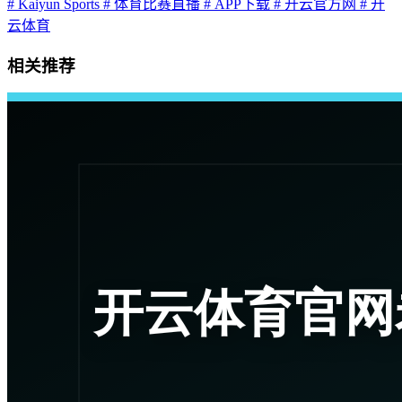
# Kaiyun Sports
# 体育比赛直播
# APP下载
# 开云官方网
# 开
云体育
相关推荐