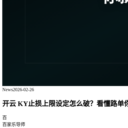
News
2026-02-26
开云 KY止损上限设定怎么破？看懂路单
百
百家乐导师