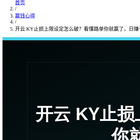
首页
/
赢钱心得
/
开云 KY止损上限设定怎么破？看懂路单你就赢了，日赚