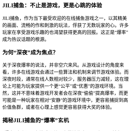
JILI捕鱼：不止是游戏，更是心跳的体验
JILI捕鱼，作为当下最受欢迎的在线捕鱼游戏之一，以其精美
的画面、流畅的作和刺激的玩法，俘获了无数玩家的心。许多
玩家在享受游戏乐趣的也渴望获得更高的回报。这正是“爆率”
成为热议话题的根源。
为何“深夜”成为焦点？
关于深夜爆率的说法，并非空穴来风。从游戏设计的角度来
看，许多在线游戏会通过一些算法和机制来调节游戏体验。而
深夜时段，通常在线人数相对较少，服务器压力减轻，这在理
论上可能为玩家提供一个更“公平”或“优惠”的游戏环境。当
然，这并不意味着游戏开发者会在深夜“偷偷”提高爆率，而更
可能是一种玩家在相对“安静”的游戏环境中，更容易捕捉到高
价值鱼群，或者在心理上感觉更容易获得大奖的体验。
揭秘JILI捕鱼的“爆率”玄机