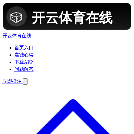
开云体育在线
首页入口
赢钱心得
下载APP
问题解答
立即投注