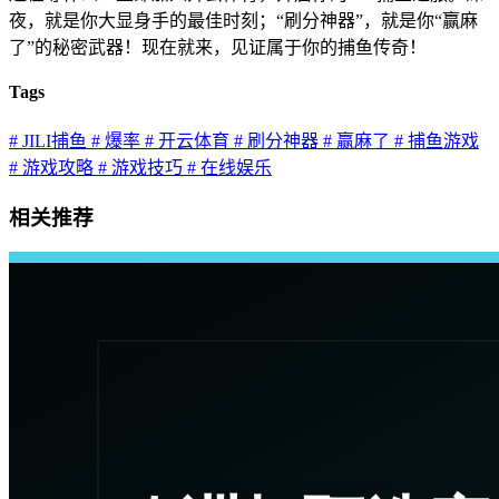
夜，就是你大显身手的最佳时刻；“刷分神器”，就是你“赢麻
了”的秘密武器！现在就来，见证属于你的捕鱼传奇！
Tags
# JILI捕鱼
# 爆率
# 开云体育
# 刷分神器
# 赢麻了
# 捕鱼游戏
# 游戏攻略
# 游戏技巧
# 在线娱乐
相关推荐