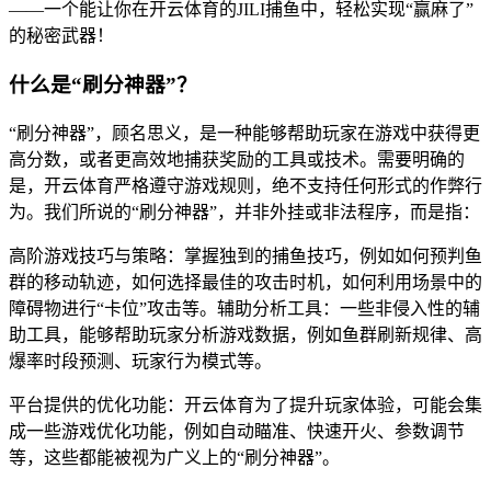
——一个能让你在开云体育的JILI捕鱼中，轻松实现“赢麻了”
的秘密武器！
什么是“刷分神器”？
“刷分神器”，顾名思义，是一种能够帮助玩家在游戏中获得更
高分数，或者更高效地捕获奖励的工具或技术。需要明确的
是，开云体育严格遵守游戏规则，绝不支持任何形式的作弊行
为。我们所说的“刷分神器”，并非外挂或非法程序，而是指：
高阶游戏技巧与策略：掌握独到的捕鱼技巧，例如如何预判鱼
群的移动轨迹，如何选择最佳的攻击时机，如何利用场景中的
障碍物进行“卡位”攻击等。辅助分析工具：一些非侵入性的辅
助工具，能够帮助玩家分析游戏数据，例如鱼群刷新规律、高
爆率时段预测、玩家行为模式等。
平台提供的优化功能：开云体育为了提升玩家体验，可能会集
成一些游戏优化功能，例如自动瞄准、快速开火、参数调节
等，这些都能被视为广义上的“刷分神器”。