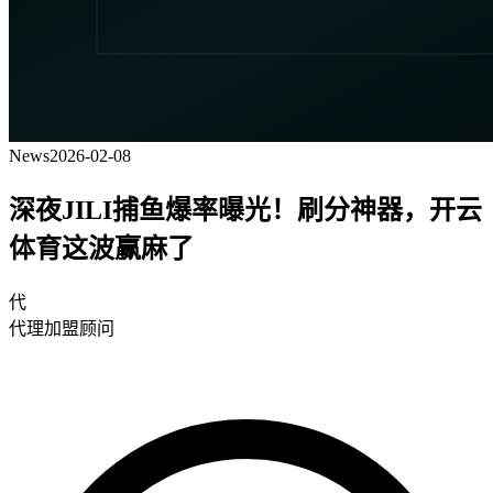
News
2026-02-08
深夜JILI捕鱼爆率曝光！刷分神器，开云
体育这波赢麻了
代
代理加盟顾问