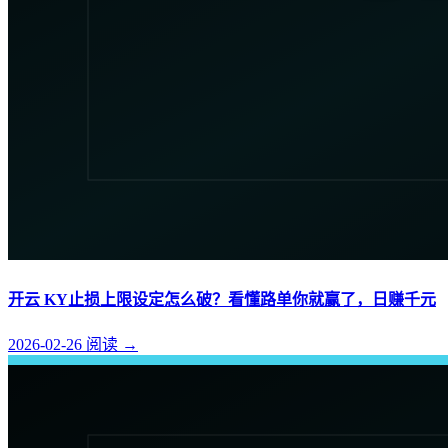
开云 KY止损上限设定怎么破？看懂路单你就赢了，日赚千元
2026-02-26
阅读
→