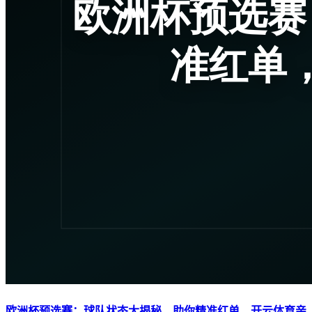
欧洲杯预选赛：球队状态大揭秘，助你精准红单，开云体育亲