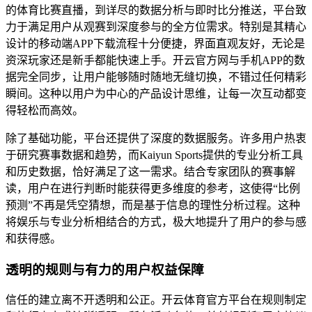
的体育比赛直播，到详尽的数据分析与即时比分推送，平台致
力于满足用户从观赛到深度参与的全方位需求。特别是其精心
设计的移动端APP下载流程十分便捷，界面直观友好，无论是
资深玩家还是新手都能快速上手。开云官方网与手机APP的数
据完全同步，让用户能够随时随地无缝切换，不错过任何精彩
瞬间。这种以用户为中心的产品设计思维，让每一次互动都变
得轻松而高效。
除了基础功能，平台还提供了深度的数据服务。许多用户热衷
于研究赛事数据和趋势，而Kaiyun Sports提供的专业分析工具
和历史数据，恰好满足了这一需求。结合专家团队的赛事解
读，用户在进行判断时能获得更多维度的参考，这使得“比例
预测”不再是凭空猜想，而是基于信息的理性分析过程。这种
将娱乐与专业分析相结合的方式，极大地提升了用户的参与感
和获得感。
透明的规则与有力的用户权益保障
信任的建立离不开透明和公正。开云体育官方平台在规则制定