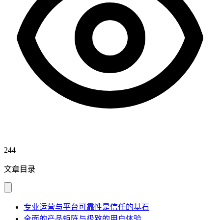
244
文章目录
专业运营与平台可靠性是信任的基石
全面的产品矩阵与极致的用户体验