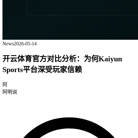
News
2026-05-14
开云体育官方对比分析：为何Kaiyun
Sports平台深受玩家信赖
阿
阿明说