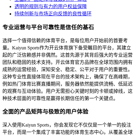
透明的规则与有力的用户权益保障
持续创新与市场正向反馈的良性循环
专业运营与平台可靠性是信任的基石
选择一个值得信赖的体育平台，是每位用户开始前的首要考
量。Kaiyun Sports作为开云体育旗下备受瞩目的平台，其建立
起的广泛信赖感并非偶然。这首先源于其背后强大的专业运营
团队和稳固的技术支持。开云体育官方品牌在全球范围内拥有
成熟的运营经验，深知安全、稳定、公平对于用户的重要性。
这种专业性直接体现在平台的技术架构上，确保了在高峰期，
例如热门体育比赛直播期间，服务器依然能提供流畅、低延迟
的观赛与互动体验。用户无需担心关键时刻的卡顿或掉线，这
种技术层面的可靠性是赢得长期信任的第一个关键点。
全面的产品矩阵与极致的用户体验
深入使用Kaiyun Sports，你会发现它不仅仅是一个单一的投注
平台，而是一个集成了丰富功能的体育生态中心。从覆盖全球